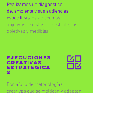
Realizamos un diagnostico
del
ambiente y sus audiencias
especificas
.
Establecemos
objetivos realistas con estrategias
objetivas y medibles.
EJECUCIONES
CREATIVAS
estrategica
s
Portafolio de metodologías
creativas que se moldean y adaptan
a las necesidades de cada proyecto.
Ofrecemos
perspectivas
f
rescas y
disruptivas que enriquecen las
marcas.