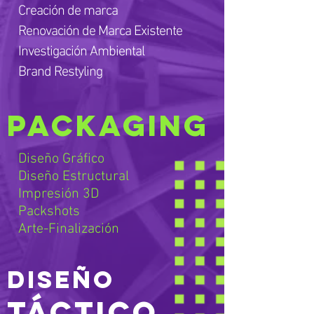
Creación de marca
Renovación de Marca Existente
Investigación Ambiental
Brand Restyling
PACKAGING
Diseño Gráfico
Diseño Estructural
Impresión 3D
Packshots
Arte-Finalización
DISeÑO
TÁCTICO