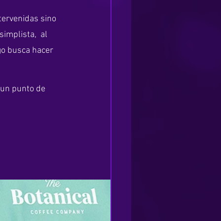
tervenidas sino 
implista,  al 
go busca hacer 
un punto de 