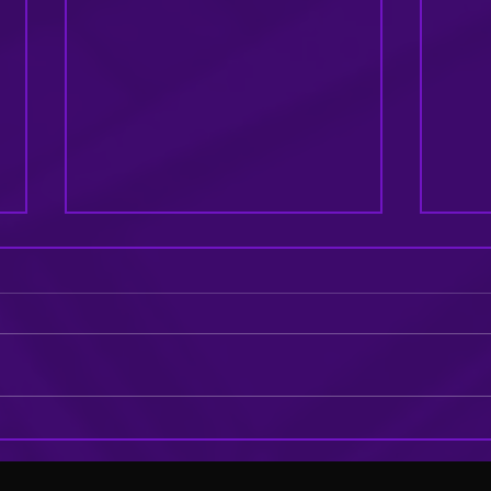
Cómo Elegir la
Ps
Tipografía
Co
Perfecta para
Em